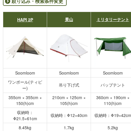
絞り込み・検索条件変更
景山
ミリタリーテント
HAPI 2P
Soomloom
Soomloom
Soomloom
ワンポール(ティピ
吊り下げ式
パップテント
ー)
355cm × 355cm ×
210cm × 125cm ×
360cm × 190cm ×
150(h)cm
105(h)cm
110(h)cm
収納時：
収納時：Φ12×40cm
収納時：Φ19×42c
Φ21.5×61cm
8.45kg
1.7kg
5.2kg