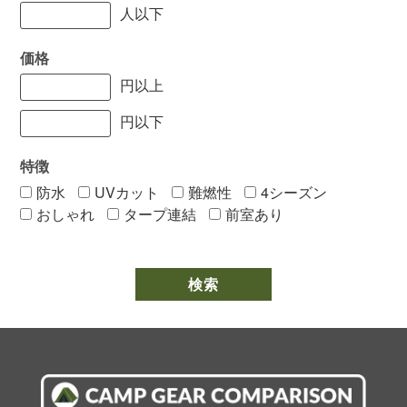
人以下
価格
円以上
円以下
特徴
防水
UVカット
難燃性
4シーズン
おしゃれ
タープ連結
前室あり