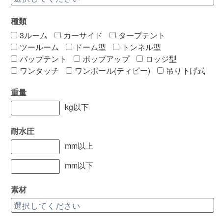
種類
3ルーム
カーサイド
タープテント
ツールーム
ドーム型
トンネル型
パップテント
ポップアップ
ロッジ型
ワンタッチ
ワンポール(ティピー)
吊り下げ式
重量
kg以下
耐水圧
mm以上
mm以下
素材