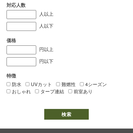
対応人数
人以上
人以下
価格
円以上
円以下
特徴
防水
UVカット
難燃性
4シーズン
おしゃれ
タープ連結
前室あり